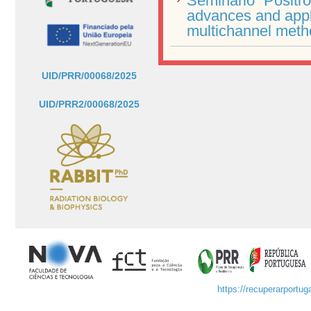
Seminário “Positro
advances and appl
multichannel meth
UID/PRR/00068/2025
UID/PRR2/00068/2025
https://recuperarportuga