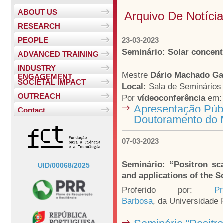
ABOUT US
Arquivo De Notíci
RESEARCH
PEOPLE
23-03-2023
Seminário: Solar concent
ADVANCED TRAINING
INDUSTRY
Mestre
Dário Machado Ga
ENGAGEMENT
SOCIETAL IMPACT
Local:
Sala de Seminários 2
OUTREACH
Por
vídeoconferência
em
Apresentação Públ
Contact
Doutoramento do M
07-03-2023
Seminário: “Positron sc
UID/00068/2025
and applications of the 
Proferido por:
Pr
Barbosa
, da
Universidade F