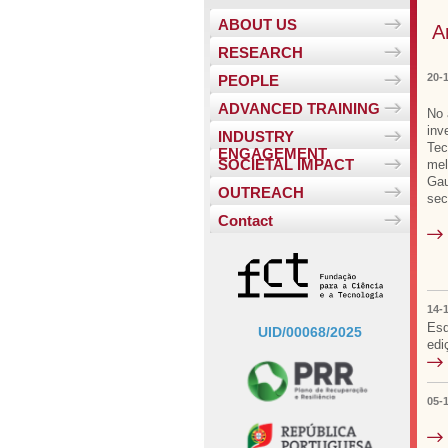
ABOUT US
A
RESEARCH
20-
PEOPLE
ADVANCED TRAINING
No 
inv
INDUSTRY
Tec
ENGAGEMENT
SOCIETAL IMPACT
mel
Ga
OUTREACH
sec
Contact
14-
Esq
UID/00068/2025
edi
05-