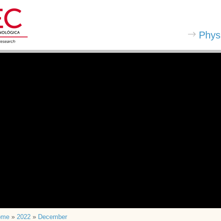
Phys
ome
»
2022
»
December