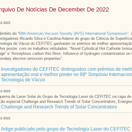
rquivo De Notícias De December De 2022
12-2022
âmbito do “
68th American Vacuum Society (AVS) International Symposium
”, 
estigadores Ricardo Silva e Carolina Adame do grupo de Ciência de Superfíci
nologia de Vácuo do CEFITEC ganharam os prémios de melhor apresentação 
hor poster, com os trabalhos intitulados: “Novel Cylindical Hot Cathode Ionisa
uge” e
“Amorphous carbon thin films: Influence of hydrogen contamination on 
ondary electron emission properties”.
Investigadores do CEFITEC distinguidos com prémios de melh
apresentação oral e melhor poster no 68º Simpósio Internacion
Tecnologia de Vácuo
12-2022
uema de Laser Solar do Grupo de Tecnologia Laser do CEFITEC na capa de l
ção especial Challenge and Research Trends of Solar Concentrators, Energie
Challenge and Research Trends of Solar Concentrators
12-2022
Artigo publicado pelo grupo de Tecnologia Laser do CEFITEC 