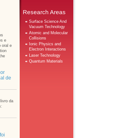
Research Areas
Surface Science And
Vacuum Technology
Atomic and Molecular
os
Collisions
es e
Ionic Physics and
oral e
Electron Interactions
tion
Laser Technology
the
Quantum Materials
or
al de
ivro da
s:
foi